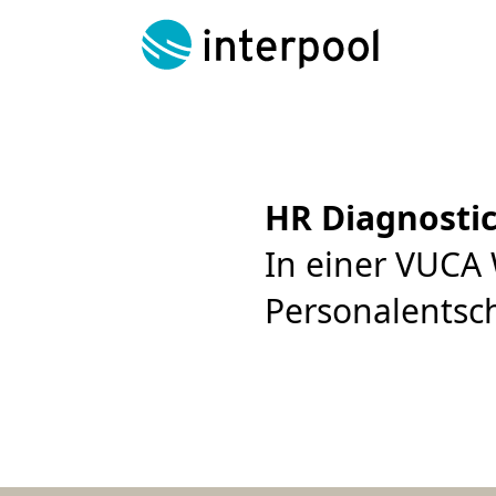
Skip
to
content
HR Diagnosti
In einer VUCA 
Personalentsc