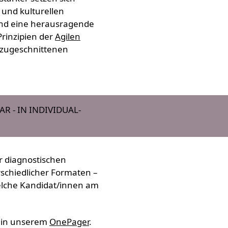
 und kulturellen
t und eine herausragende
rinzipien der
Agilen
 zugeschnittenen
 - IN INDIVIDUAL-
r diagnostischen
erschiedlicher Formaten –
welche Kandidat/innen am
e in unserem
OnePager
.