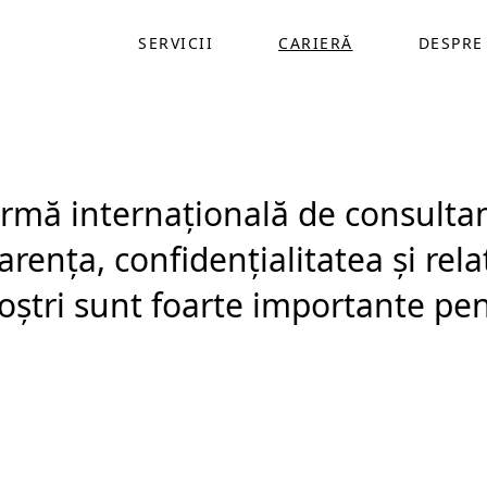
SERVICII
CARIERĂ
DESPRE
firmă internațională de consulta
ența, confidențialitatea și relaț
oștri sunt foarte importante pen