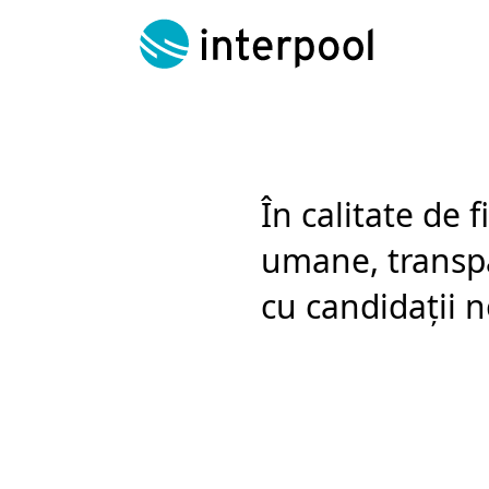
Skip
to
content
În calitate de 
umane, transpar
cu candidații n